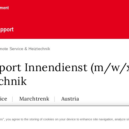
nment
pport
mote Service & Heiztechnik
port Innendienst (m/w/
chnik
ice
Marchtrenk
Austria
es”, you agree to the storing of cookies on your device to enhance site navigation, analyze si