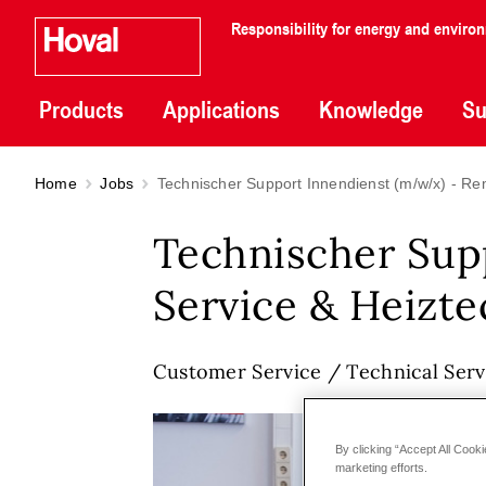
Responsibility for energy and enviro
Products
Applications
Knowledge
Su
Home
Jobs
Technischer Support Innendienst (m/w/x) - Re
Technischer Sup
Service & Heizte
Customer Service / Technical Serv
By clicking “Accept All Cooki
marketing efforts.