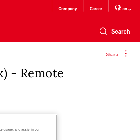
Company
Career
en
Search
Share
x) - Remote
te usage, and assist in our