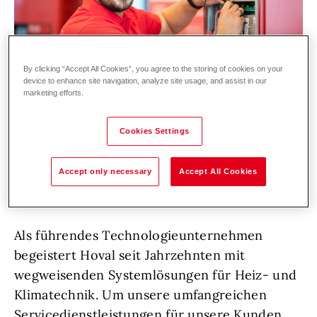
By clicking “Accept All Cookies”, you agree to the storing of cookies on your
device to enhance site navigation, analyze site usage, and assist in our
marketing efforts.
Cookies Settings
Accept only necessary
Accept All Cookies
Zur Verstärkung unseres Service-Teams in
der Region Zentralschweiz suchen wir DICH!
Als führendes Technologieunternehmen
begeistert Hoval seit Jahrzehnten mit
wegweisenden Systemlösungen für Heiz- und
Klimatechnik. Um unsere umfangreichen
Servicedienstleistungen für unsere Kunden