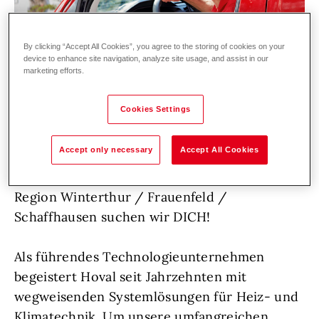
By clicking “Accept All Cookies”, you agree to the storing of cookies on your
device to enhance site navigation, analyze site usage, and assist in our
marketing efforts.
Cookies Settings
Accept only necessary
Accept All Cookies
Zur Verstärkung unseres Service-Teams in der
Region Winterthur / Frauenfeld /
Schaffhausen suchen wir DICH!
Als führendes Technologieunternehmen
begeistert Hoval seit Jahrzehnten mit
wegweisenden Systemlösungen für Heiz- und
Klimatechnik. Um unsere umfangreichen