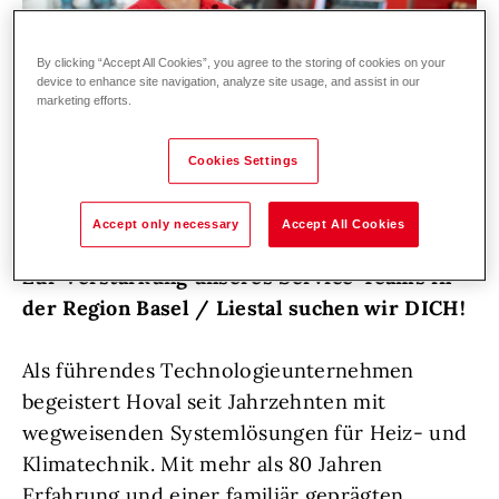
By clicking “Accept All Cookies”, you agree to the storing of cookies on your
device to enhance site navigation, analyze site usage, and assist in our
marketing efforts.
Cookies Settings
Accept only necessary
Accept All Cookies
Zur Verstärkung unseres Service-Teams in
der Region Basel / Liestal suchen wir DICH!
Als führendes Technologieunternehmen
begeistert Hoval seit Jahrzehnten mit
wegweisenden Systemlösungen für Heiz- und
Klimatechnik. Mit mehr als 80 Jahren
Erfahrung und einer familiär geprägten