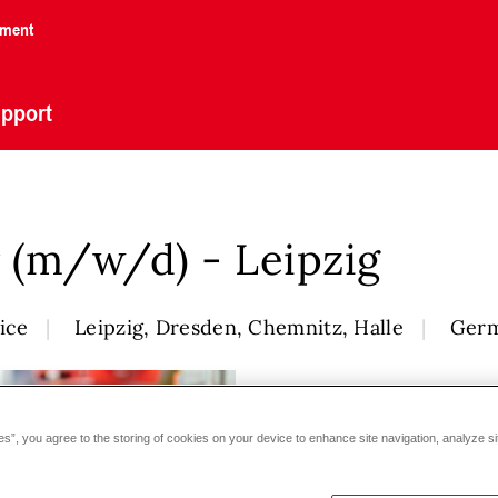
nment
pport
 (m/w/d) - Leipzig
ice
Leipzig, Dresden, Chemnitz, Halle
Ger
es”, you agree to the storing of cookies on your device to enhance site navigation, analyze si