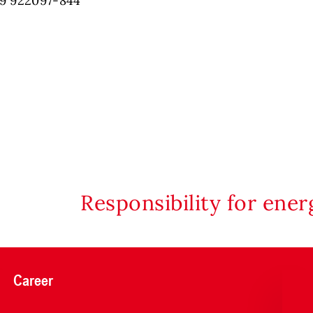
89 922097-844
Responsibility for ene
Career