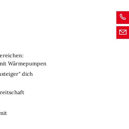
Bereichen:
ng mit Wärmepumpen
steiger" dich
reitschaft
mit