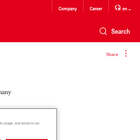
Company
Career
en
Search
Share
many
te usage, and assist in our