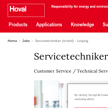
Responsibility for energy and enviro
Products
Applications
Knowledge
Su
Home
Jobs
Servicetechniker (m/w/d) - Leipzig
Servicetechniker
Customer Service / Technical Serv
By clicking “Accept All Cooki
marketing efforts.