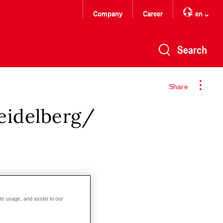
Company
Career
en
Search
Share
eidelberg/
te usage, and assist in our