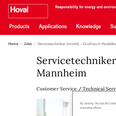
Responsibility for energy and enviro
Products
Applications
Knowledge
Su
Home
Jobs
Servicetechniker (m/w/d) - Großraum Heidel
Servicetechnike
Mannheim
Customer Service / Technical Serv
By clicking “Accept All Cooki
marketing efforts.