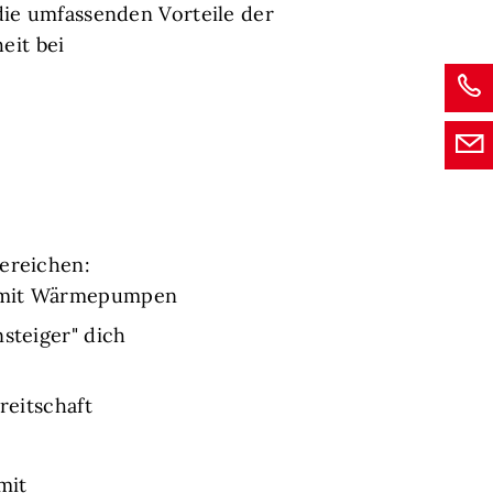
die umfassenden Vorteile der
eit bei
Bereichen:
ng mit Wärmepumpen
steiger" dich
reitschaft
mit