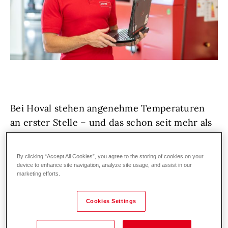
Bei Hoval stehen angenehme Temperaturen
an erster Stelle – und das schon seit mehr als
75 Jahren. Unsere Kund:innen in der Heiz-
und Klimatechnik vertrauen auf erstklassige
By clicking “Accept All Cookies”, you agree to the storing of cookies on your
Lösungen und exzellenten Service,
device to enhance site navigation, analyze site usage, and assist in our
marketing efforts.
deutschland- und weltweit. Denn wir bei
Hoval lieben, was wir tun!
Cookies Settings
Wir wachsen weiter und suchen zur