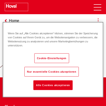
Home
Wenn Sie auf „Alle Cookies akzeptieren“ klicken, stimmen Sie der Speicherung
von Cookies auf Ihrem Gerät zu, um die Websitenavigation zu verbessern, die
Websitenutzung zu analysieren und unsere Marketingbemühungen zu
Verantwortung für Energie und
unterstützen.
Umwelt
Cookie-Einstellungen
Nur essentielle Cookies akzeptieren
Alle Cookies akzeptieren
Unternehmen