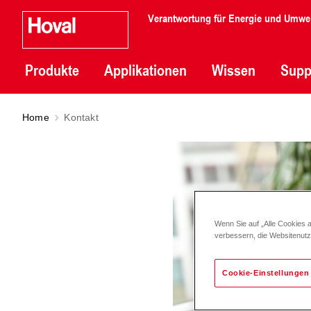
Verantwortung für Energie und Umwe
Produkte
Applikationen
Wissen
Supp
Home
Kontakt
Wenn Sie auf „Alle Cookies 
verbessern, die Websitenut
Cookie-Einstellungen