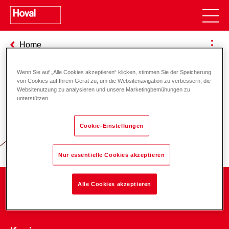
Home
Wenn Sie auf „Alle Cookies akzeptieren“ klicken, stimmen Sie der Speicherung
von Cookies auf Ihrem Gerät zu, um die Websitenavigation zu verbessern, die
Websitenutzung zu analysieren und unsere Marketingbemühungen zu
Verantwortung für Energie und
unterstützen.
Umwelt
Cookie-Einstellungen
Nur essentielle Cookies akzeptieren
Alle Cookies akzeptieren
Unternehmen