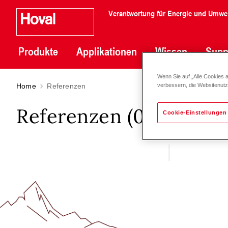
Verantwortung für Energie und Umwe
Produkte
Applikationen
Wissen
Supp
Wenn Sie auf „Alle Cookies 
Home
Referenzen
verbessern, die Websitenut
Referenzen (
0
)
Cookie-Einstellungen