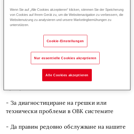
удовлетвореността на клиентите от всички
Wenn Sie auf „Alle Cookies akzeptieren“ klicken, stimmen Sie der Speicherung
наши продукти в сегмента за отопление и
von Cookies auf Ihrem Gerät zu, um die Websitenavigation zu verbessern, die
Websitenutzung zu analysieren und unsere Marketingbemühungen zu
вентилация.
unterstützen.
Cookie-Einstellungen
Натоварване:
Nur essentielle Cookies akzeptieren
- Да извършва всички инсталации на място,
Alle Cookies akzeptieren
пускане в експлоатация и поддръжка на
продукти на Hoval
- За диагностициране на грешки или
технически проблеми в ОВК системите
- Да правим редовно обслужване на нашите