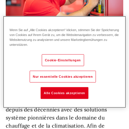
Wenn Sie auf „Alle Cookies akzeptieren“ klicken, stimmen Sie der Speicherung
von Cookies auf Ihrem Gerät zu, um die Websitenavigation zu verbessern, die
Websitenutzung zu analysieren und unsere Marketingbemühungen zu
unterstützen.
Pour élargir et renforcer notre équipe de
Cookie-Einstellungen
service dans la Suisse romande, nous te
cherchons !
Nur essentielle Cookies akzeptieren
En tant qu'entreprise technologique de
Alle Cookies akzeptieren
premier plan, Hoval suscite l'enthousiasme
depuis des décennies avec des solutions
système pionnières dans le domaine du
chauffage et de la climatisation. Afin de