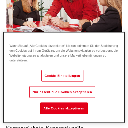
Wenn Sie auf „Alle Cookies akzeptieren“ klicken, stimmen Sie der Speicherung
von Cookies auf Ihrem Gerät zu, um die Websitenavigation zu verbessern, die
Websitenutzung zu analysieren und unsere Marketingbemühungen zu
unterstützen.
Du bringst Ideen zum Leben – visuell,
Cookie-Einstellungen
kreativ und mit Leidenschaft?
Nur essentielle Cookies akzeptieren
Du brennst für visuellen Content und liebst
den Feinschliff um Bild, Illustration, Animation
Alle Cookies akzeptieren
und Video zum Leben zu erwecken – immer
mit Blick auf Markenidentität und