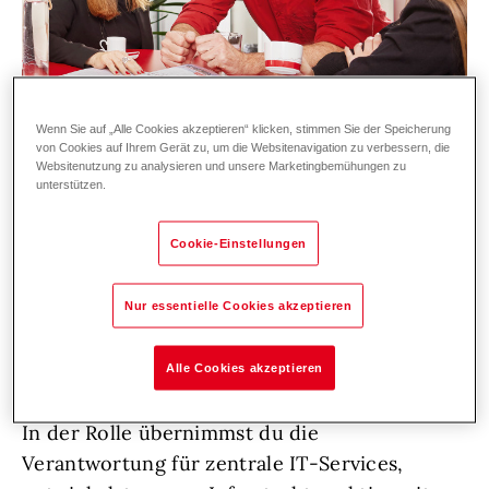
Wenn Sie auf „Alle Cookies akzeptieren“ klicken, stimmen Sie der Speicherung
von Cookies auf Ihrem Gerät zu, um die Websitenavigation zu verbessern, die
Websitenutzung zu analysieren und unsere Marketingbemühungen zu
unterstützen.
Cookie-Einstellungen
Gestalte mit uns die Zukunft unserer IT!
Bei Hoval gestalten wir die Zukunft der
Energie- und Klimatechnik mit. Damit unsere
Nur essentielle Cookies akzeptieren
IT-Systeme zuverlässig, sicher und
zukunftsfähig bleiben, suchen wir einen
Alle Cookies akzeptieren
engagierten IT System Administrator (m/w/d).
In der Rolle übernimmst du die
Verantwortung für zentrale IT-Services,