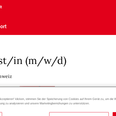
lt
ort
ist/in (m/w/d)
hweiz
akzeptieren“ klicken, stimmen Sie der Speicherung von Cookies auf Ihrem Gerät zu, um die 
zung zu analysieren und unsere Marketingbemühungen zu unterstützen.