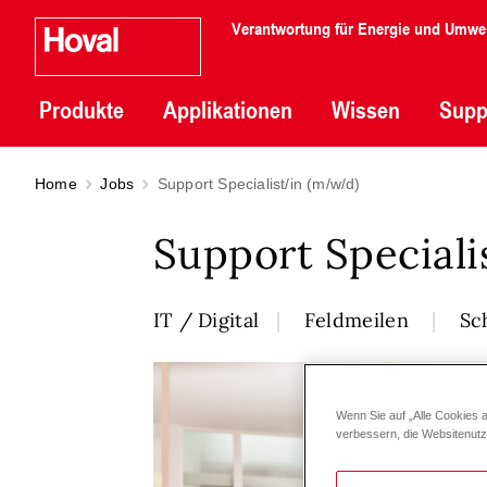
Verantwortung für Energie und Umwe
Produkte
Applikationen
Wissen
Supp
Home
Jobs
Support Specialist/in (m/w/d)
Support Special
IT / Digital
Feldmeilen
Sc
Wenn Sie auf „Alle Cookies 
verbessern, die Websitenut