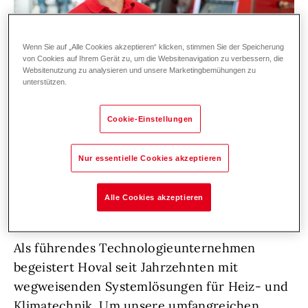
Wenn Sie auf „Alle Cookies akzeptieren“ klicken, stimmen Sie der Speicherung
von Cookies auf Ihrem Gerät zu, um die Websitenavigation zu verbessern, die
Websitenutzung zu analysieren und unsere Marketingbemühungen zu
unterstützen.
Cookie-Einstellungen
Nur essentielle Cookies akzeptieren
Zur Verstärkung unseres Service-Teams in
der Region Nordwestschweiz suchen wir
Alle Cookies akzeptieren
Dich!
Als führendes Technologieunternehmen
begeistert Hoval seit Jahrzehnten mit
wegweisenden Systemlösungen für Heiz- und
Klimatechnik. Um unsere umfangreichen