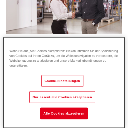
Wenn Sie auf „Alle Cookies akzeptieren“ klicken, stimmen Sie der Speicherung
von Cookies auf Ihrem Gerät zu, um die Websitenavigation zu verbessern, die
Innovation in der Heiztechnik!
Websitenutzung zu analysieren und unsere Marketingbemühungen zu
unterstützen.
Technik, Markt und Strategie sind genau dein
Ding? Dann werde Teil unseres Teams und
Cookie-Einstellungen
gestalte die Zukunft der Wärmeerzeugung
mit. In dieser Schlüsselrolle verantwortest du
Nur essentielle Cookies akzeptieren
unsere Produktgruppe für Öl-, Gas- und
Biomasse-Wärmeerzeuger, entwickelst
Alle Cookies akzeptieren
Produktstrategien, erkennst Markttrends und
bringst innovative Lösungen erfolgreich auf