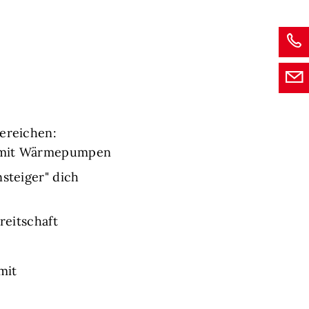
Bereichen:
ng mit Wärmepumpen
steiger" dich
reitschaft
mit