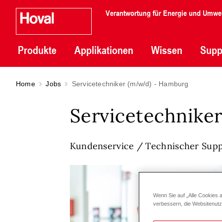
Verantwortung für Energie und Umwe
Produkte
Applikationen
Wissen
Supp
Home
Jobs
Servicetechniker (m/w/d) - Hamburg
Servicetechnike
Kundenservice / Technischer Sup
Wenn Sie auf „Alle Cookies 
verbessern, die Websitenut