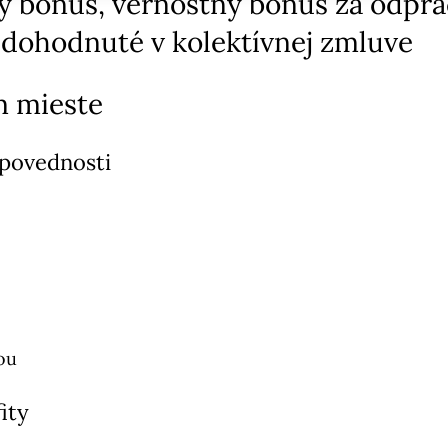
bonus, vernostný bonus za odprac
 dohodnuté v kolektívnej zmluve
m mieste
dpovednosti
ou
ity