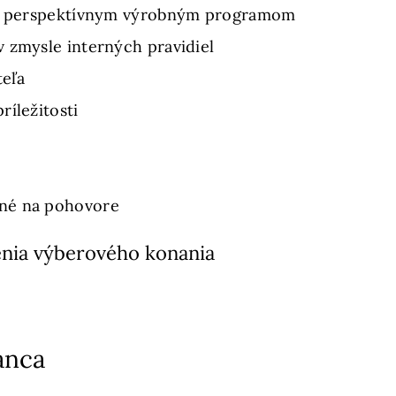
i s perspektívnym výrobným programom
 zmysle interných pravidiel
eľa
ríležitosti
né na pohovore
nia výberového konania
anca