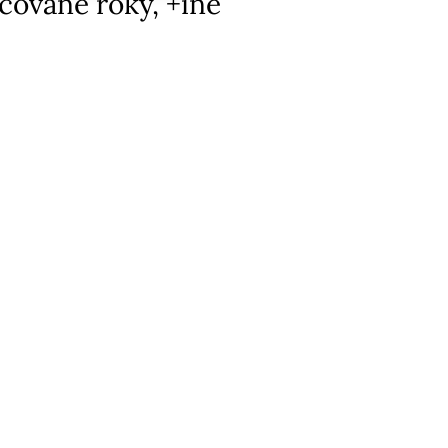
ované roky, +iné