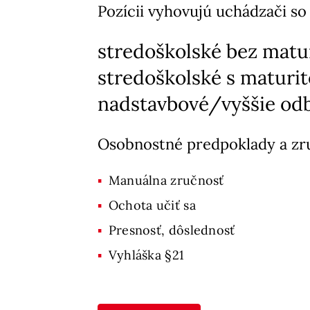
Pozícii vyhovujú uchádzači so
stredoškolské bez matu
stredoškolské s maturi
nadstavbové/vyššie odb
Osobnostné predpoklady a zr
Manuálna zručnosť
Ochota učiť sa
Presnosť, dôslednosť
Vyhláška §21