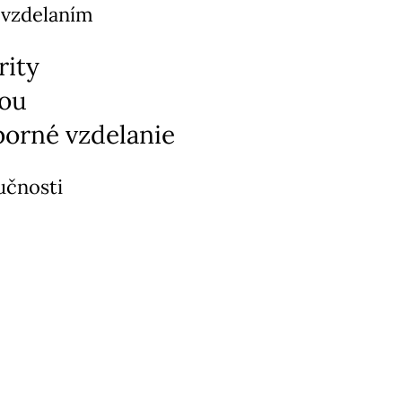
 vzdelaním
rity
tou
orné vzdelanie
učnosti