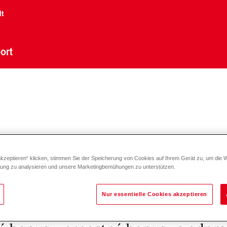
lt
ort
é
Slowakei
akzeptieren“ klicken, stimmen Sie der Speicherung von Cookies auf Ihrem Gerät zu, um die 
zung zu analysieren und unsere Marketingbemühungen zu unterstützen.
tto)
Nur essentielle Cookies akzeptieren
čná variabilná odmena 0 - 8% zákl