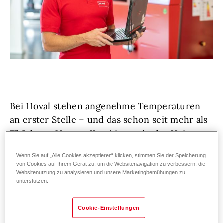
Bei Hoval stehen angenehme Temperaturen
an erster Stelle – und das schon seit mehr als
75 Jahren. Unsere Kund:innen in der Heiz-
und Klimatechnik vertrauen auf erstklassige
Wenn Sie auf „Alle Cookies akzeptieren“ klicken, stimmen Sie der Speicherung
Lösungen und exzellenten Service,
von Cookies auf Ihrem Gerät zu, um die Websitenavigation zu verbessern, die
Websitenutzung zu analysieren und unsere Marketingbemühungen zu
deutschland- und weltweit. Denn wir bei
unterstützen.
Hoval lieben, was wir tun!
Cookie-Einstellungen
Wir wachsen weiter und suchen