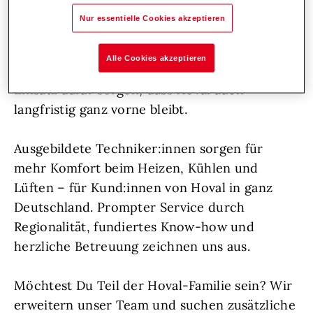
Unterstützung: hemdsärmelige
Nur essentielle Cookies akzeptieren
Persönlichkeiten, die sich voller Herzblut um
ihre Aufgaben kümmern, frische Impulse
Alle Cookies akzeptieren
setzen und durch ihren vorausschauenden
Einsatz dafür sorgen, dass Hoval auch
langfristig ganz vorne bleibt.
Ausgebildete Techniker:innen sorgen für
mehr Komfort beim Heizen, Kühlen und
Lüften – für Kund:innen von Hoval in ganz
Deutschland. Prompter Service durch
Regionalität, fundiertes Know-how und
herzliche Betreuung zeichnen uns aus.
Möchtest Du Teil der Hoval-Familie sein? Wir
erweitern unser Team und suchen zusätzliche