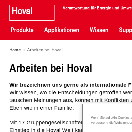
Verantwortung für Energie und Umwe
Produkte
Applikationen
Wissen
Supp
Home
Arbeiten bei Hoval
Arbeiten bei Hoval
Wir bezeichnen uns gerne als internationale F
Wir wissen, wo die Entscheidungen getroffen wer
tauschen Meinungen aus, können mit Konflikten
Eben wie in einer Familie.
Wenn Sie auf „Alle Cookies 
Mit 17 Gruppengesellschaften steht Interessierten
verbessern, die Websitenut
Einstieg in die Hoval Welt kann über den
Lehrber