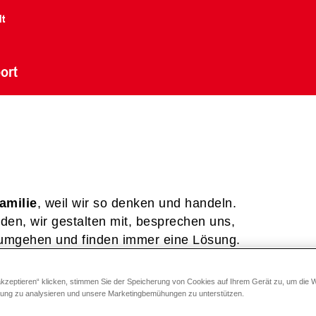
lt
ort
amilie
, weil wir so denken und handeln.
den, wir gestalten mit, besprechen uns,
 umgehen und finden immer eine Lösung.
akzeptieren“ klicken, stimmen Sie der Speicherung von Cookies auf Ihrem Gerät zu, um die 
 das internationale Parkett offen. Der
zung zu analysieren und unsere Marketingbemühungen zu unterstützen.
uf
,
das Praktikum
,
die Diplomarbeit
nach